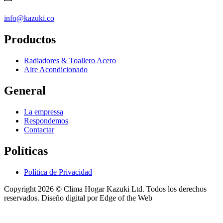
info@kazuki.co
Productos
Radiadores & Toallero Acero
Super silencioso 18dB
Aire Acondicionado
El nivel sonoro del Aire Acondicionado Inverter Split Millennial
General
puede llegar a 18dB aportando un silencio armonioso para sentir
tanto la frescura como el calor bajo un ambiente relajante.
La empressa
Respondemos
Contactar
Políticas
Política de Privacidad
Copyright 2026 © Clima Hogar Kazuki Ltd. Todos los derechos
reservados.
Diseño digital por Edge of the Web